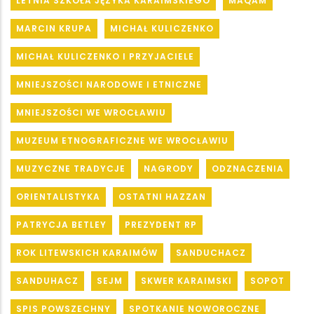
LETNIA SZKOŁA JĘZYKA KARAIMSKIEGO
MAQAM
MARCIN KRUPA
MICHAŁ KULICZENKO
MICHAŁ KULICZENKO I PRZYJACIELE
MNIEJSZOŚCI NARODOWE I ETNICZNE
MNIEJSZOŚCI WE WROCŁAWIU
MUZEUM ETNOGRAFICZNE WE WROCŁAWIU
MUZYCZNE TRADYCJE
NAGRODY
ODZNACZENIA
ORIENTALISTYKA
OSTATNI HAZZAN
PATRYCJA BETLEY
PREZYDENT RP
ROK LITEWSKICH KARAIMÓW
SANDUCHACZ
SANDUHACZ
SEJM
SKWER KARAIMSKI
SOPOT
SPIS POWSZECHNY
SPOTKANIE NOWOROCZNE