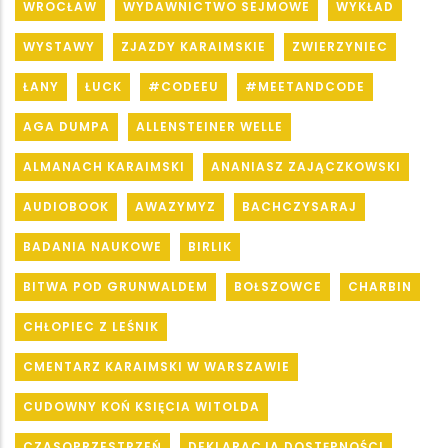
WROCŁAW
WYDAWNICTWO SEJMOWE
WYKŁAD
WYSTAWY
ZJAZDY KARAIMSKIE
ZWIERZYNIEC
ŁANY
ŁUCK
#CODEEU
#MEETANDCODE
AGA DUMPA
ALLENSTEINER WELLE
ALMANACH KARAIMSKI
ANANIASZ ZAJĄCZKOWSKI
AUDIOBOOK
AWAZYMYZ
BACHCZYSARAJ
BADANIA NAUKOWE
BIRLIK
BITWA POD GRUNWALDEM
BOŁSZOWCE
CHARBIN
CHŁOPIEC Z LEŚNIK
CMENTARZ KARAIMSKI W WARSZAWIE
CUDOWNY KOŃ KSIĘCIA WITOLDA
CZASOPRZESTRZEŃ
DEKLARACJA DOSTĘPNOŚCI