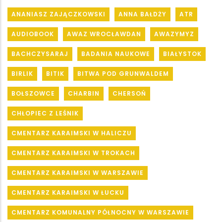
ANANIASZ ZAJĄCZKOWSKI
ANNA BAŁDŻY
ATR
AUDIOBOOK
AWAZ WROCŁAWDAN
AWAZYMYZ
BACHCZYSARAJ
BADANIA NAUKOWE
BIAŁYSTOK
BIRLIK
BITIK
BITWA POD GRUNWALDEM
BOŁSZOWCE
CHARBIN
CHERSOŃ
CHŁOPIEC Z LEŚNIK
CMENTARZ KARAIMSKI W HALICZU
CMENTARZ KARAIMSKI W TROKACH
CMENTARZ KARAIMSKI W WARSZAWIE
CMENTARZ KARAIMSKI W ŁUCKU
CMENTARZ KOMUNALNY PÓŁNOCNY W WARSZAWIE