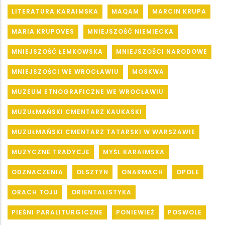
LITERATURA KARAIMSKA
MAQAM
MARCIN KRUPA
MARIA KRUPOVES
MNIEJSZOŚĆ NIEMIECKA
MNIEJSZOŚĆ ŁEMKOWSKA
MNIEJSZOŚCI NARODOWE
MNIEJSZOŚCI WE WROCŁAWIU
MOSKWA
MUZEUM ETNOGRAFICZNE WE WROCŁAWIU
MUZUŁMAŃSKI CMENTARZ KAUKASKI
MUZUŁMAŃSKI CMENTARZ TATARSKI W WARSZAWIE
MUZYCZNE TRADYCJE
MYŚL KARAIMSKA
ODZNACZENIA
OLSZTYN
ONARMACH
OPOLE
ORACH TOJU
ORIENTALISTYKA
PIEŚNI PARALITURGICZNE
PONIEWIEŻ
POSWOLE