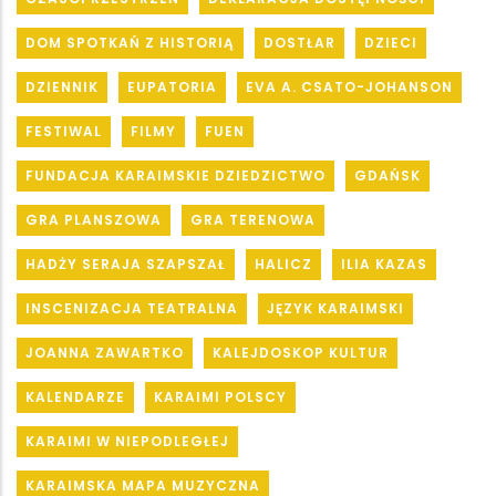
DOM SPOTKAŃ Z HISTORIĄ
DOSTŁAR
DZIECI
DZIENNIK
EUPATORIA
EVA A. CSATO-JOHANSON
FESTIWAL
FILMY
FUEN
FUNDACJA KARAIMSKIE DZIEDZICTWO
GDAŃSK
GRA PLANSZOWA
GRA TERENOWA
HADŻY SERAJA SZAPSZAŁ
HALICZ
ILIA KAZAS
INSCENIZACJA TEATRALNA
JĘZYK KARAIMSKI
JOANNA ZAWARTKO
KALEJDOSKOP KULTUR
KALENDARZE
KARAIMI POLSCY
KARAIMI W NIEPODLEGŁEJ
KARAIMSKA MAPA MUZYCZNA