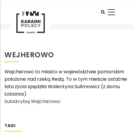
Przejdź
do
Strona Główna
-
Wejcherowo
Wejcherowo
treści
Ścieżka
nawigacyjna
WEJHEROWO
Wejcherowo to miasto w województwie pomorskim
położone nad rzeką Redą. To w tym mieście ostatnie
lata życia spędziła Walentyna Sulimowicz (z domu
Łobanos).
Subskrybuj Wejcherowo
TAGI