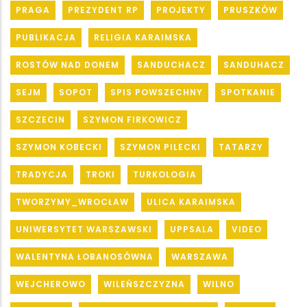
PRAGA
PREZYDENT RP
PROJEKTY
PRUSZKÓW
PUBLIKACJA
RELIGIA KARAIMSKA
ROSTÓW NAD DONEM
SANDUCHACZ
SANDUHACZ
SEJM
SOPOT
SPIS POWSZECHNY
SPOTKANIE
SZCZECIN
SZYMON FIRKOWICZ
SZYMON KOBECKI
SZYMON PILECKI
TATARZY
TRADYCJA
TROKI
TURKOLOGIA
TWORZYMY_WROCŁAW
ULICA KARAIMSKA
UNIWERSYTET WARSZAWSKI
UPPSALA
VIDEO
WALENTYNA ŁOBANOSÓWNA
WARSZAWA
WEJCHEROWO
WILEŃSZCZYZNA
WILNO