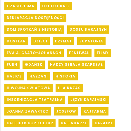
CZASOPISMA
CZUFUT KALE
DEKLARACJA DOSTĘPNOŚCI
DOM SPOTKAŃ Z HISTORIĄ
DOSTU KARAJNYN
DOSTŁAR
DZIECI
DŻYMAT
EUPATORIA
EVA A. CSATO-JOHANSON
FESTIWAL
FILMY
FUEN
GDAŃSK
HADŻY SERAJA SZAPSZAŁ
HALICZ
HAZZANI
HISTORIA
II WOJNA ŚWIATOWA
ILIA KAZAS
INSCENIZACJA TEATRALNA
JĘZYK KARAIMSKI
JOANNA ZAWARTKO
JOSEFOW
KAJTARMA
KALEJDOSKOP KULTUR
KALENDARZE
KARAIMI