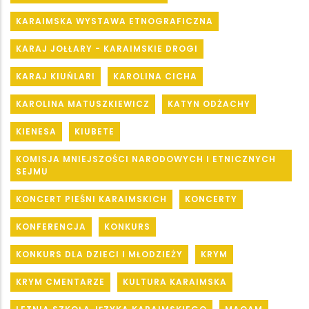
KARAIMSKA WYSTAWA ETNOGRAFICZNA
KARAJ JOŁŁARY - KARAIMSKIE DROGI
KARAJ KIUŃLARI
KAROLINA CICHA
KAROLINA MATUSZKIEWICZ
KATYN ODŻACHY
KIENESA
KIUBETE
KOMISJA MNIEJSZOŚCI NARODOWYCH I ETNICZNYCH
SEJMU
KONCERT PIEŚNI KARAIMSKICH
KONCERTY
KONFERENCJA
KONKURS
KONKURS DLA DZIECI I MŁODZIEŻY
KRYM
KRYM CMENTARZE
KULTURA KARAIMSKA