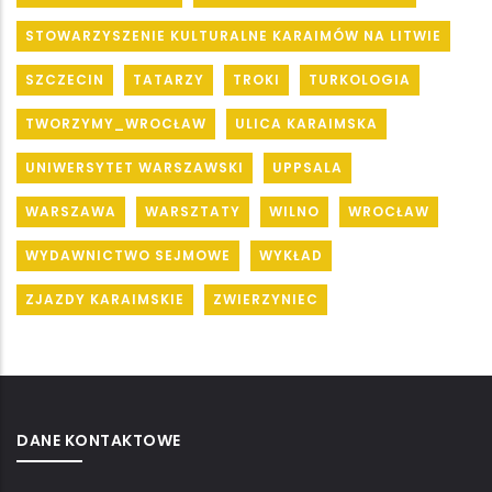
STOWARZYSZENIE KULTURALNE KARAIMÓW NA LITWIE
SZCZECIN
TATARZY
TROKI
TURKOLOGIA
TWORZYMY_WROCŁAW
ULICA KARAIMSKA
UNIWERSYTET WARSZAWSKI
UPPSALA
WARSZAWA
WARSZTATY
WILNO
WROCŁAW
WYDAWNICTWO SEJMOWE
WYKŁAD
ZJAZDY KARAIMSKIE
ZWIERZYNIEC
DANE KONTAKTOWE