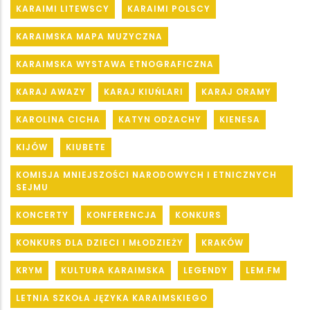
KARAIMI LITEWSCY
KARAIMI POLSCY
KARAIMSKA MAPA MUZYCZNA
KARAIMSKA WYSTAWA ETNOGRAFICZNA
KARAJ AWAZY
KARAJ KIUŃLARI
KARAJ ORAMY
KAROLINA CICHA
KATYN ODŻACHY
KIENESA
KIJÓW
KIUBETE
KOMISJA MNIEJSZOŚCI NARODOWYCH I ETNICZNYCH
SEJMU
KONCERTY
KONFERENCJA
KONKURS
KONKURS DLA DZIECI I MŁODZIEŻY
KRAKÓW
KRYM
KULTURA KARAIMSKA
LEGENDY
LEM.FM
LETNIA SZKOŁA JĘZYKA KARAIMSKIEGO